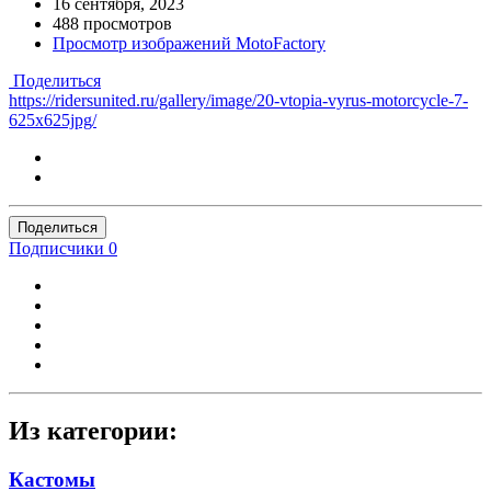
16 сентября, 2023
488 просмотров
Просмотр изображений MotoFactory
Поделиться
https://ridersunited.ru/gallery/image/20-vtopia-vyrus-motorcycle-7-
625x625jpg/
Поделиться
Подписчики
0
Из категории:
Кастомы