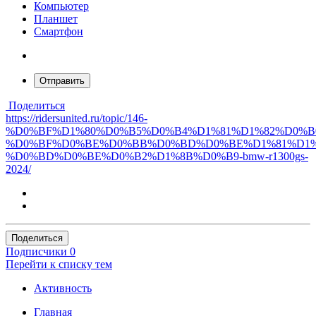
Компьютер
Планшет
Смартфон
Отправить
Поделиться
https://ridersunited.ru/topic/146-
%D0%BF%D1%80%D0%B5%D0%B4%D1%81%D1%82%D0%B
%D0%BF%D0%BE%D0%BB%D0%BD%D0%BE%D1%81%D1%
%D0%BD%D0%BE%D0%B2%D1%8B%D0%B9-bmw-r1300gs-
2024/
Поделиться
Подписчики
0
Перейти к списку тем
Активность
Главная