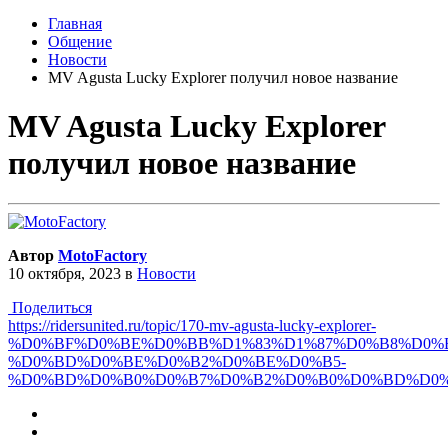
Главная
Общение
Новости
MV Agusta Lucky Explorer получил новое название
MV Agusta Lucky Explorer
получил новое название
Автор
MotoFactory
10 октября, 2023
в
Новости
Поделиться
https://ridersunited.ru/topic/170-mv-agusta-lucky-explorer-
%D0%BF%D0%BE%D0%BB%D1%83%D1%87%D0%B8%D0%
%D0%BD%D0%BE%D0%B2%D0%BE%D0%B5-
%D0%BD%D0%B0%D0%B7%D0%B2%D0%B0%D0%BD%D0%