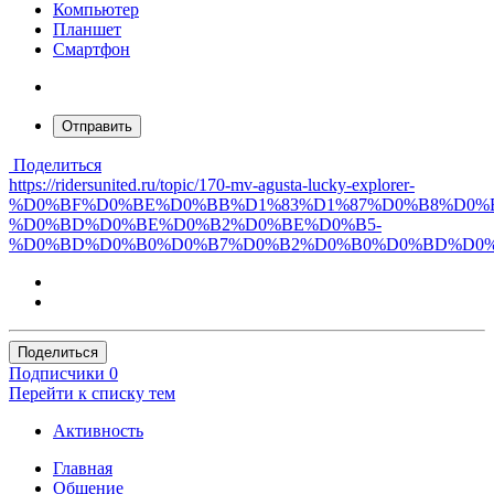
Компьютер
Планшет
Смартфон
Отправить
Поделиться
https://ridersunited.ru/topic/170-mv-agusta-lucky-explorer-
%D0%BF%D0%BE%D0%BB%D1%83%D1%87%D0%B8%D0%
%D0%BD%D0%BE%D0%B2%D0%BE%D0%B5-
%D0%BD%D0%B0%D0%B7%D0%B2%D0%B0%D0%BD%D0%
Поделиться
Подписчики
0
Перейти к списку тем
Активность
Главная
Общение