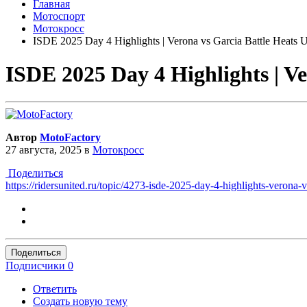
Главная
Мотоспорт
Мотокросс
ISDE 2025 Day 4 Highlights | Verona vs Garcia Battle Heat
ISDE 2025 Day 4 Highlights | V
Автор
MotoFactory
27 августа, 2025
в
Мотокросс
Поделиться
https://ridersunited.ru/topic/4273-isde-2025-day-4-highlights-ver
Поделиться
Подписчики
0
Ответить
Создать новую тему