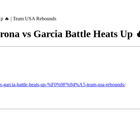
s Up 🔥 | Team USA Rebounds
erona vs Garcia Battle Heats Up
ona-vs-garcia-battle-heats-up-%F0%9F%94%A5-team-usa-rebounds/