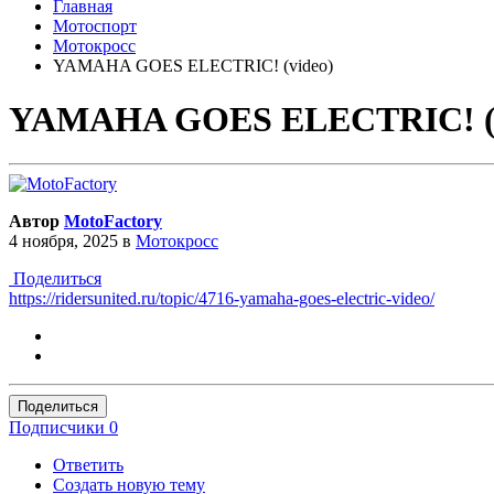
Главная
Мотоспорт
Мотокросс
YAMAHA GOES ELECTRIC! (video)
YAMAHA GOES ELECTRIC! (v
Автор
MotoFactory
4 ноября, 2025
в
Мотокросс
Поделиться
https://ridersunited.ru/topic/4716-yamaha-goes-electric-video/
Поделиться
Подписчики
0
Ответить
Создать новую тему