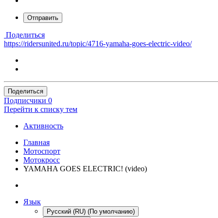
Отправить
Поделиться
https://ridersunited.ru/topic/4716-yamaha-goes-electric-video/
Поделиться
Подписчики
0
Перейти к списку тем
Активность
Главная
Мотоспорт
Мотокросс
YAMAHA GOES ELECTRIC! (video)
Язык
Русский (RU) (По умолчанию)