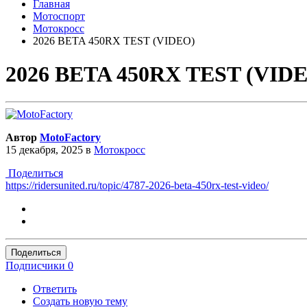
Главная
Мотоспорт
Мотокросс
2026 BETA 450RX TEST (VIDEO)
2026 BETA 450RX TEST (VID
Автор
MotoFactory
15 декабря, 2025
в
Мотокросс
Поделиться
https://ridersunited.ru/topic/4787-2026-beta-450rx-test-video/
Поделиться
Подписчики
0
Ответить
Создать новую тему