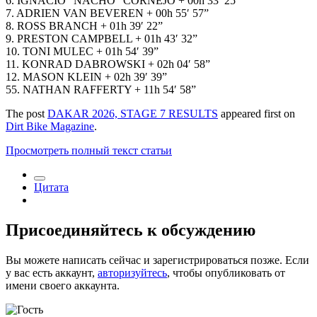
6. IGNACIO “NACHO” CORNEJO + 00h 33′ 25”
7. ADRIEN VAN BEVEREN + 00h 55′ 57”
8. ROSS BRANCH + 01h 39′ 22”
9. PRESTON CAMPBELL + 01h 43′ 32”
10. TONI MULEC + 01h 54′ 39”
11. KONRAD DABROWSKI + 02h 04′ 58”
12. MASON KLEIN + 02h 39′ 39”
55. NATHAN RAFFERTY + 11h 54′ 58”
The post
DAKAR 2026, STAGE 7 RESULTS
appeared first on
Dirt Bike Magazine
.
Просмотреть полный текст статьи
Цитата
Присоединяйтесь к обсуждению
Вы можете написать сейчас и зарегистрироваться позже. Если
у вас есть аккаунт,
авторизуйтесь
, чтобы опубликовать от
имени своего аккаунта.