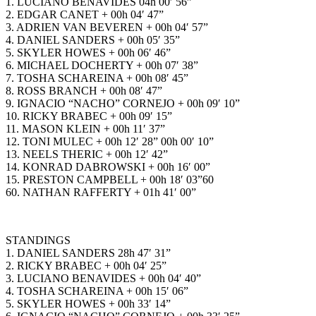
1. LUCIANO BENAVIDES 04h 00′ 56”
2. EDGAR CANET + 00h 04′ 47”
3. ADRIEN VAN BEVEREN + 00h 04′ 57”
4. DANIEL SANDERS + 00h 05′ 35”
5. SKYLER HOWES + 00h 06′ 46”
6. MICHAEL DOCHERTY + 00h 07′ 38”
7. TOSHA SCHAREINA + 00h 08′ 45”
8. ROSS BRANCH + 00h 08′ 47”
9. IGNACIO “NACHO” CORNEJO + 00h 09′ 10”
10. RICKY BRABEC + 00h 09′ 15”
11. MASON KLEIN + 00h 11′ 37”
12. TONI MULEC + 00h 12′ 28” 00h 00′ 10”
13. NEELS THERIC + 00h 12′ 42”
14. KONRAD DABROWSKI + 00h 16′ 00”
15. PRESTON CAMPBELL + 00h 18′ 03”60
60. NATHAN RAFFERTY + 01h 41′ 00”
STANDINGS
1. DANIEL SANDERS 28h 47′ 31”
2. RICKY BRABEC + 00h 04′ 25”
3. LUCIANO BENAVIDES + 00h 04′ 40”
4. TOSHA SCHAREINA + 00h 15′ 06”
5. SKYLER HOWES + 00h 33′ 14”