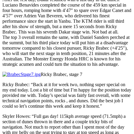
Luciano Benavides completed the course of the 459 km special in
four hours, romping home with 4′47″ to spare over Edgar Canet and
4′57″ over Adrien Van Beveren, who delivered his finest
performance since the start in Yanbu. The KTM rider is still third
after his show of strength, but a mere 15 seconds from Ricky
Brabec. This was his seventh Dakar stage win. Not bad at all.
The top 3 overall remains the same, with Daniel Sanders perched at
the summit, but his third place today will put him at a disadvantage
tomorrow compared to his closest pursuer, Ricky Brabec (+4′25″),
who will start the next stage in tenth position, 21 minutes after the
Australian. The Monster Energy Honda HRC is known for his
strategic acumen and could turn the situation to his advantage.
Ricky Brabec, stage 7
Ricky Brabec: “Back at it for week two, nothing super special on
my end today. Lost a bit of time but I’m happy for the position today
provided me with. Today’s special was fairly fast overall, with some
technical navigation points, rocks , and dunes. Did the best job I
could so let’s continue this week and keep it honest.”
Skyler Howes: “Full gas day! 115kph average speed (71.5mph) a
section of dunes thrown in there and a couple tricky bits of
navigation. Not much to report other than I spent most of the day
with my belly on the seat trying to stay at top speed as long as