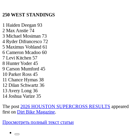
250 WEST STANDINGS
1 Haiden Deegan 93
2 Max Anstie 74
3 Michael Mosiman 73
4 Ryder Difrancesco 72
5 Maximus Vohland 61
6 Cameron Mcadoo 60
7 Levi Kitchen 57
8 Hunter Yoder 45
9 Carson Mumford 45
10 Parker Ross 45
11 Chance Hymas 38
12 Dilan Schwartz 36
13 Avery Long 36
14 Joshua Varize 35
The post
2026 HOUSTON SUPERCROSS RESULTS
appeared
first on
Dirt Bike Magazine
.
Просмотреть полный текст статьи