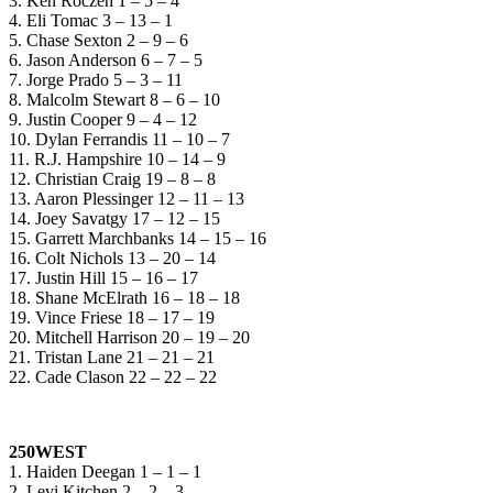
3. Ken Roczen 1 – 5 – 4
4. Eli Tomac 3 – 13 – 1
5. Chase Sexton 2 – 9 – 6
6. Jason Anderson 6 – 7 – 5
7. Jorge Prado 5 – 3 – 11
8. Malcolm Stewart 8 – 6 – 10
9. Justin Cooper 9 – 4 – 12
10. Dylan Ferrandis 11 – 10 – 7
11. R.J. Hampshire 10 – 14 – 9
12. Christian Craig 19 – 8 – 8
13. Aaron Plessinger 12 – 11 – 13
14. Joey Savatgy 17 – 12 – 15
15. Garrett Marchbanks 14 – 15 – 16
16. Colt Nichols 13 – 20 – 14
17. Justin Hill 15 – 16 – 17
18. Shane McElrath 16 – 18 – 18
19. Vince Friese 18 – 17 – 19
20. Mitchell Harrison 20 – 19 – 20
21. Tristan Lane 21 – 21 – 21
22. Cade Clason 22 – 22 – 22
250WEST
1. Haiden Deegan 1 – 1 – 1
2. Levi Kitchen 2 – 2 – 3