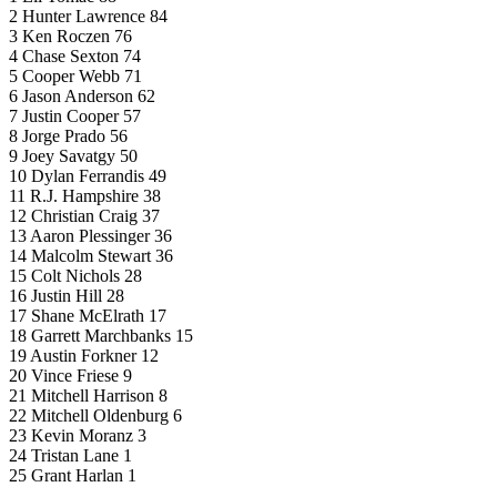
2 Hunter Lawrence 84
3 Ken Roczen 76
4 Chase Sexton 74
5 Cooper Webb 71
6 Jason Anderson 62
7 Justin Cooper 57
8 Jorge Prado 56
9 Joey Savatgy 50
10 Dylan Ferrandis 49
11 R.J. Hampshire 38
12 Christian Craig 37
13 Aaron Plessinger 36
14 Malcolm Stewart 36
15 Colt Nichols 28
16 Justin Hill 28
17 Shane McElrath 17
18 Garrett Marchbanks 15
19 Austin Forkner 12
20 Vince Friese 9
21 Mitchell Harrison 8
22 Mitchell Oldenburg 6
23 Kevin Moranz 3
24 Tristan Lane 1
25 Grant Harlan 1