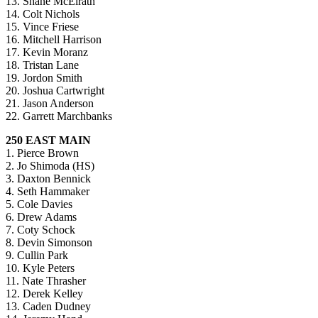
13. Shane McElrath
14. Colt Nichols
15. Vince Friese
16. Mitchell Harrison
17. Kevin Moranz
18. Tristan Lane
19. Jordon Smith
20. Joshua Cartwright
21. Jason Anderson
22. Garrett Marchbanks
250 EAST MAIN
1. Pierce Brown
2. Jo Shimoda (HS)
3. Daxton Bennick
4. Seth Hammaker
5. Cole Davies
6. Drew Adams
7. Coty Schock
8. Devin Simonson
9. Cullin Park
10. Kyle Peters
11. Nate Thrasher
12. Derek Kelley
13. Caden Dudney