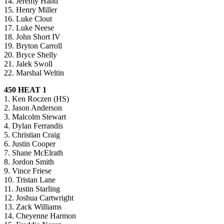
14. Jeremy Hand
15. Henry Miller
16. Luke Clout
17. Luke Neese
18. John Short IV
19. Bryton Carroll
20. Bryce Shelly
21. Jalek Swoll
22. Marshal Weltin
450 HEAT 1
1. Ken Roczen (HS)
2. Jason Anderson
3. Malcolm Stewart
4. Dylan Ferrandis
5. Christian Craig
6. Justin Cooper
7. Shane McElrath
8. Jordon Smith
9. Vince Friese
10. Tristan Lane
11. Justin Starling
12. Joshua Cartwright
13. Zack Williams
14. Cheyenne Harmon