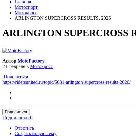
Главная
Мотоспорт
Мотокросс
ARLINGTON SUPERCROSS RESULTS, 2026
ARLINGTON SUPERCROSS RE
Автор
MotoFactory
23 февраля
в
Мотокросс
Поделиться
https://ridersunited.ru/topic/5031-arlington-supercross-results-2026/
Поделиться
Подписчики
0
Ответить
Создать новую тему