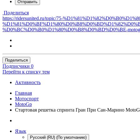
Отправить
Поделиться
https://ridersunited.ru/topic/75-%D1%81%D1%82%D
%D1%81%D0%BF%D1%80%D0%B8%D0%BD%D1%82%D0%B
%D0%BC%D0%B0%D1%80%D0%B8%D0%BD%D0%BE-motog
Поделиться
Подписчики
0
Перейти к списку тем
Активность
Главная
Мотоспорт
MotoGp
Стартовая решетка спринта Гран При Сан-Марино Moto
Язык
Русский (RU) (По умолчанию)