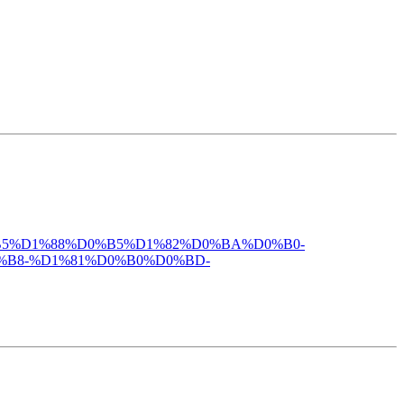
%D0%B5%D1%88%D0%B5%D1%82%D0%BA%D0%B0-
%B8-%D1%81%D0%B0%D0%BD-