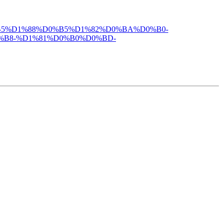
%D0%B5%D1%88%D0%B5%D1%82%D0%BA%D0%B0-
%B8-%D1%81%D0%B0%D0%BD-