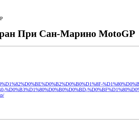
GP
Гран При Сан-Марино MotoGP
0%B0%D1%80%D1%82%D0%BE%D0%B2%D0%B0%D1%8F-%D1%80
0-%D0%B3%D1%80%D0%B0%D0%BD-%D0%BF%D1%80%D0
p/