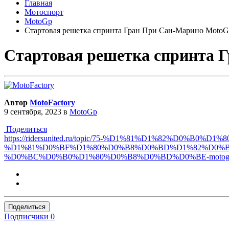
Главная
Мотоспорт
MotoGp
Стартовая решетка спринта Гран При Сан-Марино Moto
Стартовая решетка спринта 
Автор
MotoFactory
9 сентября, 2023
в
MotoGp
Поделиться
https://ridersunited.ru/topic/75-%D1%81%D1%82%D
%D1%81%D0%BF%D1%80%D0%B8%D0%BD%D1%82%D0%B
%D0%BC%D0%B0%D1%80%D0%B8%D0%BD%D0%BE-motog
Поделиться
Подписчики
0