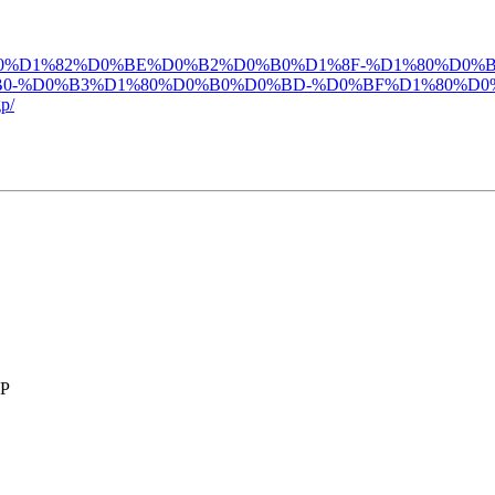
0%B0%D1%80%D1%82%D0%BE%D0%B2%D0%B0%D1%8F-%D1%80
0-%D0%B3%D1%80%D0%B0%D0%BD-%D0%BF%D1%80%D0
p/
GP