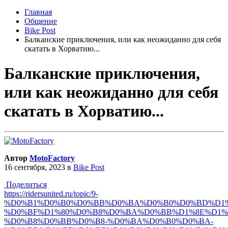
Главная
Общение
Bike Post
Балканские приключения, или как неожиданно для себя
скатать в Хорватию...
Балканские приключения,
или как неожиданно для себя
скатать в Хорватию...
Автор
MotoFactory
16 сентября, 2023
в
Bike Post
Поделиться
https://ridersunited.ru/topic/9-
%D0%B1%D0%B0%D0%BB%D0%BA%D0%B0%D0%BD%D1%
%D0%BF%D1%80%D0%B8%D0%BA%D0%BB%D1%8E%D1%
%D0%B8%D0%BB%D0%B8-%D0%BA%D0%B0%D0%BA-