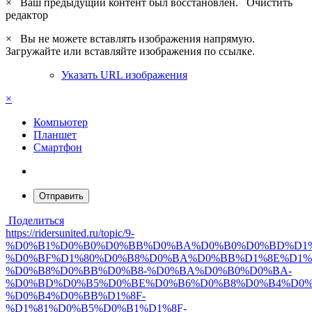
×
Ваш предыдущий контент был восстановлен.
Очистить
редактор
×
Вы не можете вставлять изображения напрямую.
Загружайте или вставляйте изображения по ссылке.
Указать URL изображения
×
Компьютер
Планшет
Смартфон
Отправить
Поделиться
https://ridersunited.ru/topic/9-
%D0%B1%D0%B0%D0%BB%D0%BA%D0%B0%D0%BD%D1%
%D0%BF%D1%80%D0%B8%D0%BA%D0%BB%D1%8E%D1%
%D0%B8%D0%BB%D0%B8-%D0%BA%D0%B0%D0%BA-
%D0%BD%D0%B5%D0%BE%D0%B6%D0%B8%D0%B4%D0%
%D0%B4%D0%BB%D1%8F-
%D1%81%D0%B5%D0%B1%D1%8F-