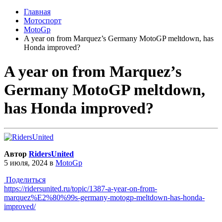
Главная
Мотоспорт
MotoGp
A year on from Marquez’s Germany MotoGP meltdown, has
Honda improved?
A year on from Marquez’s
Germany MotoGP meltdown,
has Honda improved?
Автор
RidersUnited
5 июля, 2024
в
MotoGp
Поделиться
https://ridersunited.ru/topic/1387-a-year-on-from-
marquez%E2%80%99s-germany-motogp-meltdown-has-honda-
improved/