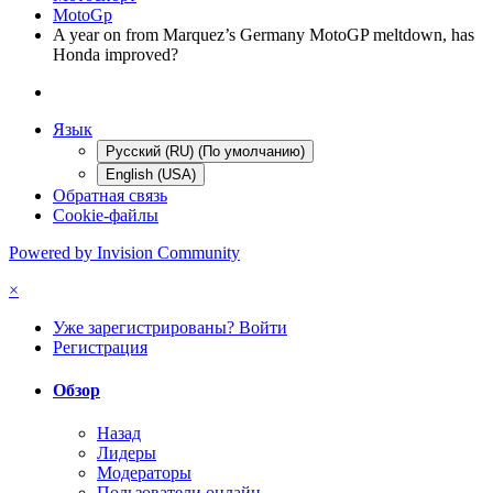
MotoGp
A year on from Marquez’s Germany MotoGP meltdown, has
Honda improved?
Язык
Русский (RU) (По умолчанию)
English (USA)
Обратная связь
Cookie-файлы
Powered by Invision Community
×
Уже зарегистрированы? Войти
Регистрация
Обзор
Назад
Лидеры
Модераторы
Пользователи онлайн