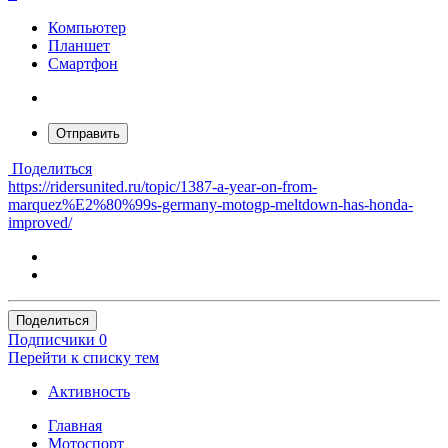
Компьютер
Планшет
Смартфон
Отправить
Поделиться
https://ridersunited.ru/topic/1387-a-year-on-from-
marquez%E2%80%99s-germany-motogp-meltdown-has-honda-
improved/
Поделиться
Подписчики
0
Перейти к списку тем
Активность
Главная
Мотоспорт