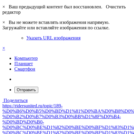
×
Ваш предыдущий контент был восстановлен.
Очистить
редактор
×
Вы не можете вставлять изображения напрямую.
Загружайте или вставляйте изображения по ссылке.
Указать URL изображения
×
Компьютер
Планшет
Смартфон
Отправить
Поделиться
https://ridersunited.ru/topic/189-
%D0%B6%D0%B5%D0%BD%D1%81%D0%BA%D0%B8%D0%
%D0%B2%D0%B7%D0%B3%D0%BB%D1%8F%D0%B4-
%D0%BD%D0%B0-
%D0%BC%D0%BE%D1%82%D0%BE%D0%BF%D1%83%D1%8
%D0%BC%D0%BE%D1%82%D0%BE%D0%BF%D1%83%D1%8