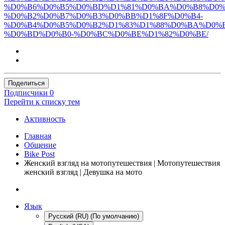
%D0%B6%D0%B5%D0%BD%D1%81%D0%BA%D0%B8%D0%
%D0%B2%D0%B7%D0%B3%D0%BB%D1%8F%D0%B4-
%D0%B4%D0%B5%D0%B2%D1%83%D1%88%D0%BA%D0%B
%D0%BD%D0%B0-%D0%BC%D0%BE%D1%82%D0%BE/
Поделиться
Подписчики
0
Перейти к списку тем
Активность
Главная
Общение
Bike Post
Женский взгляд на мотопутешествия | Мотопутешествия
женский взгляд | Девушка на мото
Язык
Русский (RU) (По умолчанию)