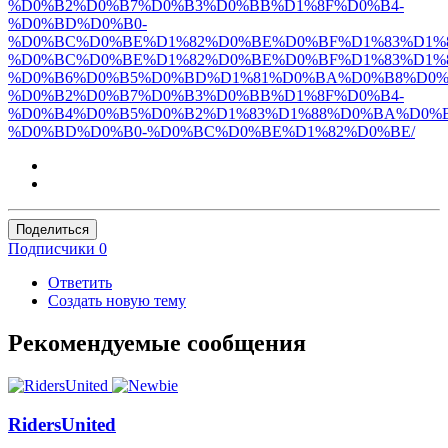
%D0%B2%D0%B7%D0%B3%D0%BB%D1%8F%D0%B4-
%D0%BD%D0%B0-
%D0%BC%D0%BE%D1%82%D0%BE%D0%BF%D1%83%D1%8
%D0%BC%D0%BE%D1%82%D0%BE%D0%BF%D1%83%D1%8
%D0%B6%D0%B5%D0%BD%D1%81%D0%BA%D0%B8%D0%
%D0%B2%D0%B7%D0%B3%D0%BB%D1%8F%D0%B4-
%D0%B4%D0%B5%D0%B2%D1%83%D1%88%D0%BA%D0%B
%D0%BD%D0%B0-%D0%BC%D0%BE%D1%82%D0%BE/
Поделиться
Подписчики
0
Ответить
Создать новую тему
Рекомендуемые сообщения
RidersUnited