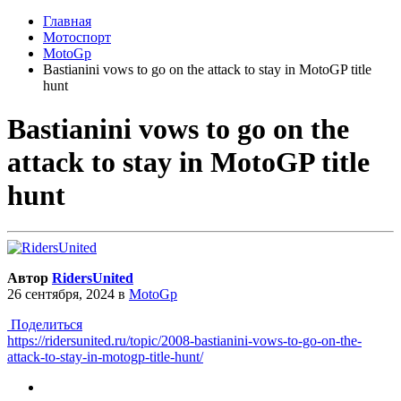
Главная
Мотоспорт
MotoGp
Bastianini vows to go on the attack to stay in MotoGP title
hunt
Bastianini vows to go on the
attack to stay in MotoGP title
hunt
Автор
RidersUnited
26 сентября, 2024
в
MotoGp
Поделиться
https://ridersunited.ru/topic/2008-bastianini-vows-to-go-on-the-
attack-to-stay-in-motogp-title-hunt/