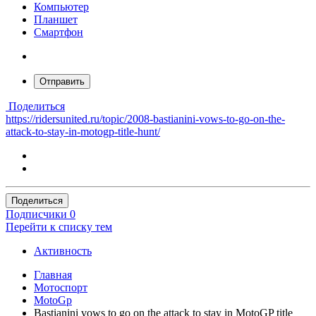
Компьютер
Планшет
Смартфон
Отправить
Поделиться
https://ridersunited.ru/topic/2008-bastianini-vows-to-go-on-the-
attack-to-stay-in-motogp-title-hunt/
Поделиться
Подписчики
0
Перейти к списку тем
Активность
Главная
Мотоспорт
MotoGp
Bastianini vows to go on the attack to stay in MotoGP title