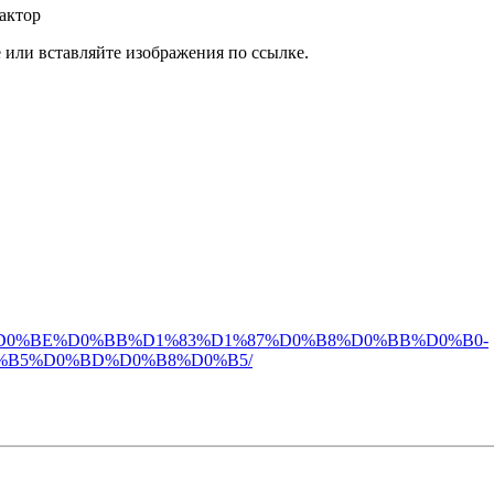
актор
или вставляйте изображения по ссылке.
2024-%D0%BF%D0%BE%D0%BB%D1%83%D1%87%D0%B8%D0%BB%D0%B0-
B5%D0%BD%D0%B8%D0%B5/