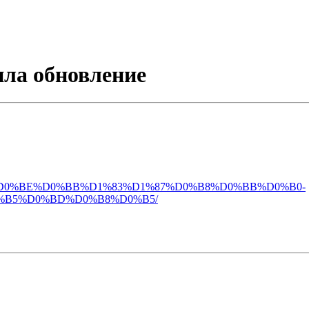
ила обновление
2024-%D0%BF%D0%BE%D0%BB%D1%83%D1%87%D0%B8%D0%BB%D0%B0-
B5%D0%BD%D0%B8%D0%B5/