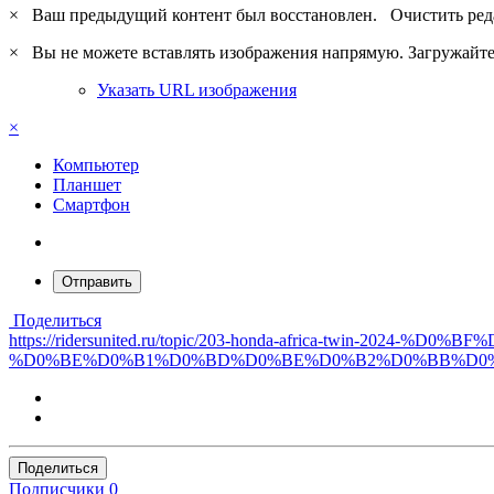
×
Ваш предыдущий контент был восстановлен.
Очистить ред
×
Вы не можете вставлять изображения напрямую. Загружайте 
Указать URL изображения
×
Компьютер
Планшет
Смартфон
Отправить
Поделиться
https://ridersunited.ru/topic/203-honda-africa-twin-
%D0%BE%D0%B1%D0%BD%D0%BE%D0%B2%D0%BB%D0%
Поделиться
Подписчики
0