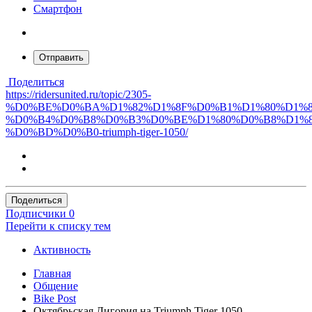
Смартфон
Отправить
Поделиться
https://ridersunited.ru/topic/2305-
%D0%BE%D0%BA%D1%82%D1%8F%D0%B1%D1%80%D1%8
%D0%B4%D0%B8%D0%B3%D0%BE%D1%80%D0%B8%D1%8
%D0%BD%D0%B0-triumph-tiger-1050/
Поделиться
Подписчики
0
Перейти к списку тем
Активность
Главная
Общение
Bike Post
Октябрьская Дигория на Triumph Tiger 1050