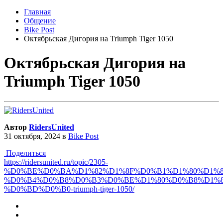
Главная
Общение
Bike Post
Октябрьская Дигория на Triumph Tiger 1050
Октябрьская Дигория на
Triumph Tiger 1050
Автор
RidersUnited
31 октября, 2024
в
Bike Post
Поделиться
https://ridersunited.ru/topic/2305-
%D0%BE%D0%BA%D1%82%D1%8F%D0%B1%D1%80%D1%8
%D0%B4%D0%B8%D0%B3%D0%BE%D1%80%D0%B8%D1%8
%D0%BD%D0%B0-triumph-tiger-1050/