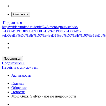
Отправить
Поделиться
https://ridersunited.ru/topic/248-moto-guzzi-stelvio-
%D0%BD%D0%BE%D0%B2%D1%8B%D0%B5-
%D0%BF%D0%BE%D0%B4%D1%80%D0%BE%D0%B1%D0%
Поделиться
Подписчики
0
Перейти к списку тем
Активность
Главная
Общение
Новости
Moto Guzzi Stelvio - новые подробности