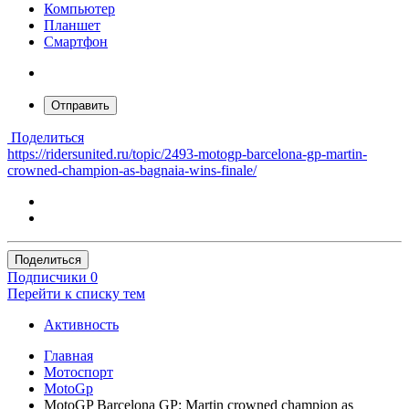
Компьютер
Планшет
Смартфон
Отправить
Поделиться
https://ridersunited.ru/topic/2493-motogp-barcelona-gp-martin-
crowned-champion-as-bagnaia-wins-finale/
Поделиться
Подписчики
0
Перейти к списку тем
Активность
Главная
Мотоспорт
MotoGp
MotoGP Barcelona GP: Martin crowned champion as