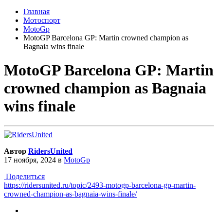
Главная
Мотоспорт
MotoGp
MotoGP Barcelona GP: Martin crowned champion as
Bagnaia wins finale
MotoGP Barcelona GP: Martin
crowned champion as Bagnaia
wins finale
Автор
RidersUnited
17 ноября, 2024
в
MotoGp
Поделиться
https://ridersunited.ru/topic/2493-motogp-barcelona-gp-martin-
crowned-champion-as-bagnaia-wins-finale/