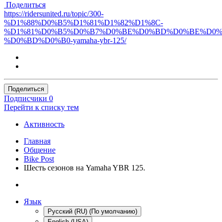
Поделиться
https://ridersunited.ru/topic/300-
%D1%88%D0%B5%D1%81%D1%82%D1%8C-
%D1%81%D0%B5%D0%B7%D0%BE%D0%BD%D0%BE%D0%
%D0%BD%D0%B0-yamaha-ybr-125/
Поделиться
Подписчики
0
Перейти к списку тем
Активность
Главная
Общение
Bike Post
Шесть сезонов на Yamaha YBR 125.
Язык
Русский (RU) (По умолчанию)
English (USA)