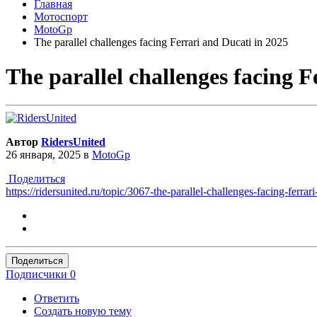
Главная
Мотоспорт
MotoGp
The parallel challenges facing Ferrari and Ducati in 2025
The parallel challenges facing F
Автор
RidersUnited
26 января, 2025
в
MotoGp
Поделиться
https://ridersunited.ru/topic/3067-the-parallel-challenges-facing-ferrar
Поделиться
Подписчики
0
Ответить
Создать новую тему