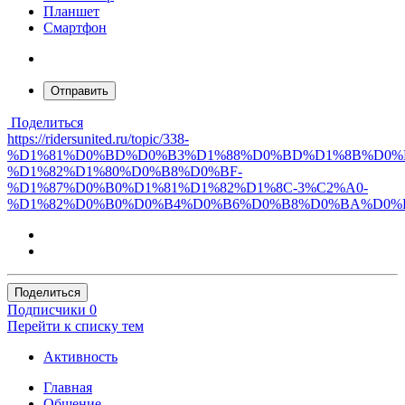
Планшет
Смартфон
Отправить
Поделиться
https://ridersunited.ru/topic/338-
%D1%81%D0%BD%D0%B3%D1%88%D0%BD%D1%8B%D0%
%D1%82%D1%80%D0%B8%D0%BF-
%D1%87%D0%B0%D1%81%D1%82%D1%8C-3%C2%A0-
%D1%82%D0%B0%D0%B4%D0%B6%D0%B8%D0%BA%D0%B
Поделиться
Подписчики
0
Перейти к списку тем
Активность
Главная
Общение