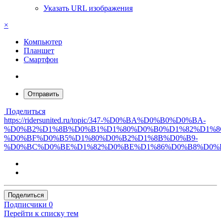
Указать URL изображения
×
Компьютер
Планшет
Смартфон
Отправить
Поделиться
https://ridersunited.ru/topic/347-%D0%BA%D0%B0%D0%BA-
%D0%B2%D1%8B%D0%B1%D1%80%D0%B0%D1%82%D1%8
%D0%BF%D0%B5%D1%80%D0%B2%D1%8B%D0%B9-
%D0%BC%D0%BE%D1%82%D0%BE%D1%86%D0%B8%D0%
Поделиться
Подписчики
0
Перейти к списку тем