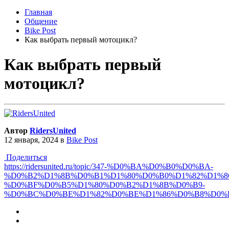
Главная
Общение
Bike Post
Как выбрать первый мотоцикл?
Как выбрать первый
мотоцикл?
Автор
RidersUnited
12 января, 2024
в
Bike Post
Поделиться
https://ridersunited.ru/topic/347-%D0%BA%D0%B0%D0%BA-
%D0%B2%D1%8B%D0%B1%D1%80%D0%B0%D1%82%D1%8
%D0%BF%D0%B5%D1%80%D0%B2%D1%8B%D0%B9-
%D0%BC%D0%BE%D1%82%D0%BE%D1%86%D0%B8%D0%