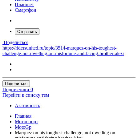
Планшет
Смартфон
Отправить
Поделиться
https://ridersunited.ru/topic/3514-marquez-on-his-toughest-
challenge-not-dwelling-on-misfortune-and-facing-brother-alex/
Поделиться
Подписчики
0
Перейти к списку тем
Активность
Главная
Мотоспорт
MotoGp
Marquez on his toughest challenge, not dwelling on