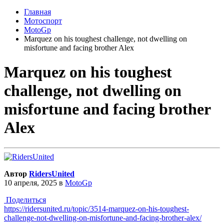
Главная
Мотоспорт
MotoGp
Marquez on his toughest challenge, not dwelling on
misfortune and facing brother Alex
Marquez on his toughest
challenge, not dwelling on
misfortune and facing brother
Alex
Автор
RidersUnited
10 апреля, 2025
в
MotoGp
Поделиться
https://ridersunited.ru/topic/3514-marquez-on-his-toughest-
challenge-not-dwelling-on-misfortune-and-facing-brother-alex/