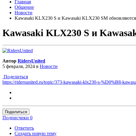
Главная
Общение
Новости
Kawasaki KLX230 S и Kawasaki KLX230 SM обновляются
Kawasaki KLX230 S и Kawasa
Автор
RidersUnited
5 февраля, 2024
в
Новости
Поделиться
https://ridersunited.ru/topic/373-kawasaki-klx230-s
Поделиться
Подписчики
0
Ответить
Создать новую тему