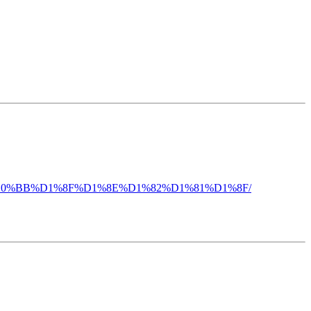
D0%B2%D0%BB%D1%8F%D1%8E%D1%82%D1%81%D1%8F/