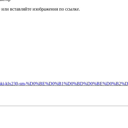
или вставляйте изображения по ссылке.
-%D0%B8-kawasaki-klx230-sm-%D0%BE%D0%B1%D0%BD%D0%BE%