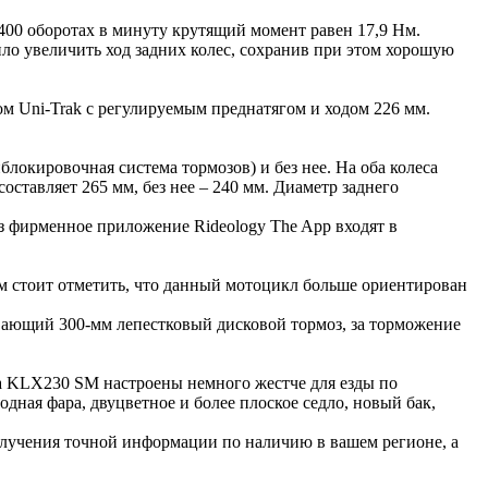
0 оборотах в минуту крутящий момент равен 17,9 Нм.
ло увеличить ход задних колес, сохранив при этом хорошую
м Uni-Trak с регулируемым преднатягом и ходом 226 мм.
окировочная система тормозов) и без нее. На оба колеса
оставляет 265 мм, без нее – 240 мм. Диаметр заднего
ез фирменное приложение Rideology The App входят в
ом стоит отметить, что данный мотоцикл больше ориентирован
вающий 300-мм лепестковый дисковой тормоз, за торможение
на KLX230 SM настроены немного жестче для езды по
ная фара, двуцветное и более плоское седло, новый бак,
олучения точной информации по наличию в вашем регионе, а