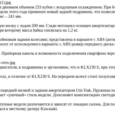
(1).jpg
движком объемом 233 кубов с воздушным охлаждением. При 640
дели этого года применен новый задний подрамник, что позволи
нс – 241 мм.
ю вилку с ходом 200 мм. Сзади мотоцикл оснащен амортизаторо
которому масса байка снизилась на 1,2 кг.
овым задним колесами; представлена в варианте с ABS (антибл
сит от используемого варианта: с ABS размер переднего диска с
кг. Приборная панель и возможность подключения смартфона чер
e-view.jpg
двигателя, в подрамнике и эргономике, что и KLX230 S, при эт
ах, в отличие от KLX230 S. На переднем колесе стоит полупла
м передней вилкой и задним амортизатором Uni-Trak. Пружины 
ает «уличный» стиль модели. Дополняют комплектацию светодиод
упные модели различаются и зависят от локации салона. Для п
ься к местному дилеру Kawasaki.