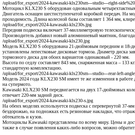
/upload/for_export/2024-kawasaki-klx230sm---studio---right-side%20
Мотоцикл KLX230 S оборудован одновальным четырехтактным 
Двигатель оснащен шестиступенчатой коробкой передач. На мо
проходимость. Длина колесной базы составляет 1 364 мм, клире
/upload/for_export/2024-kawasaki-klx230s.jpg
Передняя подвеска включает 37-миллиметровую телескопическу
Производитель добавил новый алюминиевый маятник, благодаря 
/upload/for_export/2024-kawasaki-klx230.jpg
Модель KLX230 S оборудована 21-дюймовым передним и 18-дюйм
установлены лепестковые дисковые тормоза. Диаметр диска зави
тормозного диска для обоих вариантов одинаковый - 220 мм.
Высота по седлу составляет 843 мм, снаряженная масса – 133 
стандартную комплектацию.
/upload/for_export/2024-kawasaki-klx230sm---studio---rear-left-angl
Модель 2024 года KLX230 SM имеет те же изменения в работе 
на супермото.
Kawasaki KLX230 SM передвигается на двух 17-дюймовых колес
отвечает 220-мм задний диск.
/upload/for_export/2024-kawasaki-klx230-s.jpg
На обеих моделях используется подвеска с перевернутой 37-м
бездорожью, на подножках есть резиновые накладки, что отраж
обтекатель и кузов.
Мотоциклы Kawasaki представлены по всему миру. Цены и дост
также в случае появления каких-либо вопросов, можно обратит