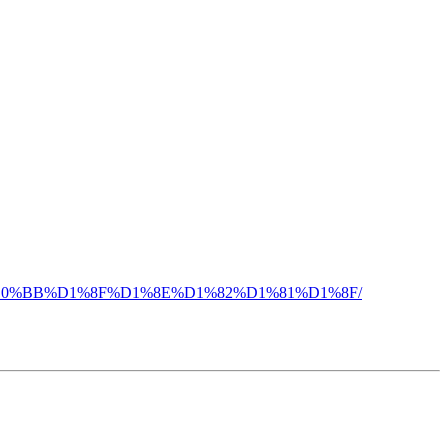
D0%B2%D0%BB%D1%8F%D1%8E%D1%82%D1%81%D1%8F/