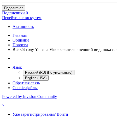
Поделиться
Подписчики
0
Перейти к списку тем
Активность
Главная
Общение
Новости
В 2024 году Yamaha Vino освежила внешний вид: показы
Язык
Русский (RU) (По умолчанию)
English (USA)
Обратная связь
Cookie-файлы
Powered by Invision Community
×
Уже зарегистрированы? Войти