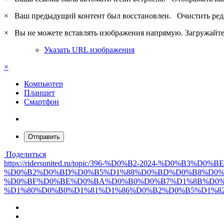
×
Ваш предыдущий контент был восстановлен.
Очистить ред
×
Вы не можете вставлять изображения напрямую. Загружайте 
Указать URL изображения
×
Компьютер
Планшет
Смартфон
Отправить
Поделиться
https://ridersunited.ru/topic/396-%D0%B2-2024-%D
%D0%B2%D0%BD%D0%B5%D1%88%D0%BD%D0%B8%D0%B
%D0%BF%D0%BE%D0%BA%D0%B0%D0%B7%D1%8B%D0%
%D1%80%D0%B0%D1%81%D1%86%D0%B2%D0%B5%D1%8