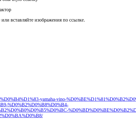
актор
или вставляйте изображения по ссылке.
0%B3%D0%BE%D0%B4%D1%83-yamaha-vino-%D0%BE%D1%81%D0
9-%D0%B2%D0%B8%D0%B4-
B2%D0%B0%D0%B5%D0%BC-%D0%BD%D0%BE%D0%B2%D
2%D0%BA%D0%B8/