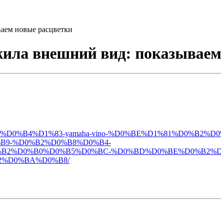
ваем новые расцветки
ежила внешний вид: показывае
0%B3%D0%BE%D0%B4%D1%83-yamaha-vino-%D0%BE%D1%81%D0
9-%D0%B2%D0%B8%D0%B4-
B2%D0%B0%D0%B5%D0%BC-%D0%BD%D0%BE%D0%B2%D
2%D0%BA%D0%B8/