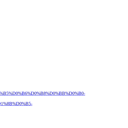
%B2%D0%B5%D0%B6%D0%B8%D0%BB%D0%B0-
1%8B%D0%B5-