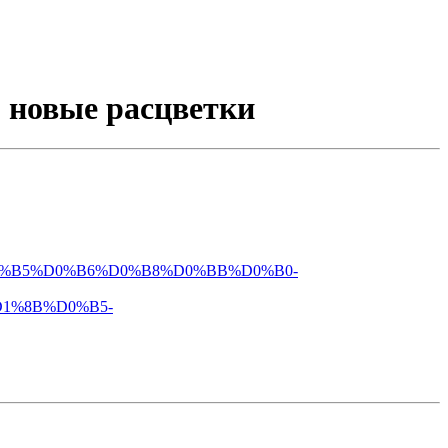
м новые расцветки
%B2%D0%B5%D0%B6%D0%B8%D0%BB%D0%B0-
1%8B%D0%B5-