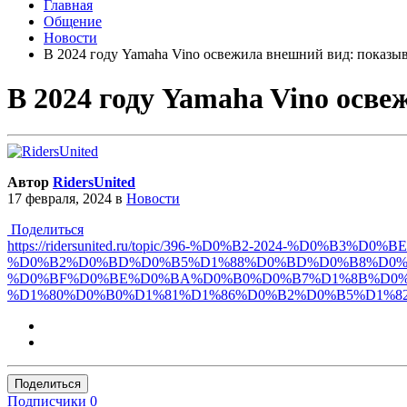
Главная
Общение
Новости
В 2024 году Yamaha Vino освежила внешний вид: показы
В 2024 году Yamaha Vino осв
Автор
RidersUnited
17 февраля, 2024
в
Новости
Поделиться
https://ridersunited.ru/topic/396-%D0%B2-2024-%D
%D0%B2%D0%BD%D0%B5%D1%88%D0%BD%D0%B8%D0%B
%D0%BF%D0%BE%D0%BA%D0%B0%D0%B7%D1%8B%D0%
%D1%80%D0%B0%D1%81%D1%86%D0%B2%D0%B5%D1%8
Поделиться
Подписчики
0