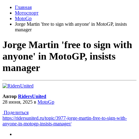
Главная
Мотоспорт
MotoGp
Jorge Martin 'free to sign with anyone' in MotoGP, insists
manager
Jorge Martin 'free to sign with
anyone' in MotoGP, insists
manager
Автор
RidersUnited
28 июня, 2025
в
MotoGp
Поделиться
https://ridersunited.ru/topic/3977-jorge-martin-free-to-sign-with-
anyone-in-motogp-insists-manager/