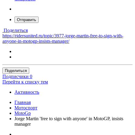
Отправить
Поделиться
https://ridersunited.ru/topic/3977-jorge-martin-free-to-sign-with-
anyone-in-motogp-insists-manager/
Поделиться
Подписчики
0
Перейти к списку тем
Активность
Главная
Мотоспорт
MotoGp
Jorge Martin 'free to sign with anyone' in MotoGP, insists
manager