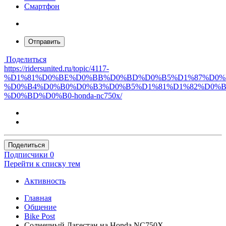
Смартфон
Отправить
Поделиться
https://ridersunited.ru/topic/4117-
%D1%81%D0%BE%D0%BB%D0%BD%D0%B5%D1%87%D0%
%D0%B4%D0%B0%D0%B3%D0%B5%D1%81%D1%82%D0%B
%D0%BD%D0%B0-honda-nc750x/
Поделиться
Подписчики
0
Перейти к списку тем
Активность
Главная
Общение
Bike Post
Солнечный Дагестан на Honda NC750X