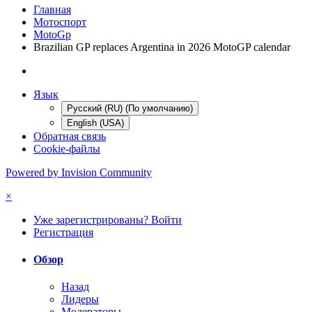
Главная
Мотоспорт
MotoGp
Brazilian GP replaces Argentina in 2026 MotoGP calendar
Язык
Русский (RU) (По умолчанию)
English (USA)
Обратная связь
Cookie-файлы
Powered by Invision Community
×
Уже зарегистрированы? Войти
Регистрация
Обзор
Назад
Лидеры
Модераторы