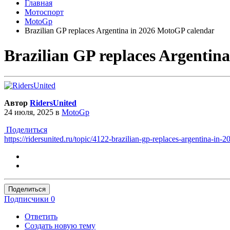
Главная
Мотоспорт
MotoGp
Brazilian GP replaces Argentina in 2026 MotoGP calendar
Brazilian GP replaces Argentin
Автор
RidersUnited
24 июля, 2025
в
MotoGp
Поделиться
https://ridersunited.ru/topic/4122-brazilian-gp-replaces-argentina-in-
Поделиться
Подписчики
0
Ответить
Создать новую тему