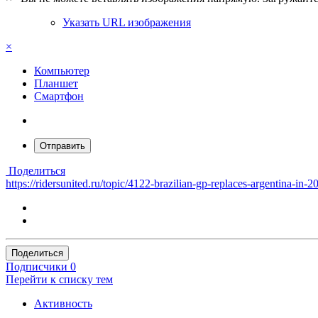
Указать URL изображения
×
Компьютер
Планшет
Смартфон
Отправить
Поделиться
https://ridersunited.ru/topic/4122-brazilian-gp-replaces-argentina-in-
Поделиться
Подписчики
0
Перейти к списку тем
Активность