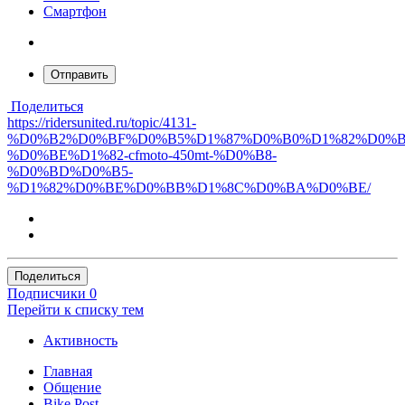
Смартфон
Отправить
Поделиться
https://ridersunited.ru/topic/4131-
%D0%B2%D0%BF%D0%B5%D1%87%D0%B0%D1%82%D0%
%D0%BE%D1%82-cfmoto-450mt-%D0%B8-
%D0%BD%D0%B5-
%D1%82%D0%BE%D0%BB%D1%8C%D0%BA%D0%BE/
Поделиться
Подписчики
0
Перейти к списку тем
Активность
Главная
Общение
Bike Post