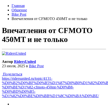
Главная
Общение
Bike Post
Впечатления от CFMOTO 450MT и не только
Впечатления от CFMOTO
450MT и не только
Автор
RidersUnited
23 июля, 2025
в
Bike Post
Поделиться
https://ridersunited.ru/topic/4131-
%D0%B2%D0%BF%D0%B5%D1%87%D0%B0%D1%82%D0%
%D0%BE%D1%82-cfmoto-450mt-%D0%B8-
%D0%BD%D0%B5-
%D1%82%D0%BE%D0%BB%D1%8C%D0%BA%D0%BE/