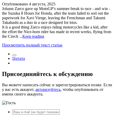
Опубликовано
4 августа, 2025
Johann Zarco gave up MotoGP’s summer break to race - and win -
the Suzuka 8 Hours for Honda, after the team failed to sort out the
paperwork for Xavi Vierge, leaving the Frenchman and Takumi
Takahashi as a duo in a race designed for trios.
It is a good thing Zarco enjoys riding motorcycles like a kid, after
the effort the Nice-born rider has made in recent weeks, flying from
the Czech ...
Keep reading
Просмотреть полный текст статьи
Цитата
Присоединяйтесь к обсуждению
Вы можете написать сейчас и зарегистрироваться позже. Если
у вас есть аккаунт,
авторизуйтесь
, чтобы опубликовать от
имени своего аккаунта.