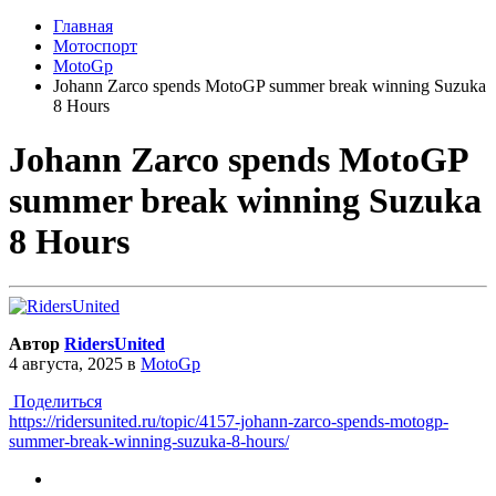
Главная
Мотоспорт
MotoGp
Johann Zarco spends MotoGP summer break winning Suzuka
8 Hours
Johann Zarco spends MotoGP
summer break winning Suzuka
8 Hours
Автор
RidersUnited
4 августа, 2025
в
MotoGp
Поделиться
https://ridersunited.ru/topic/4157-johann-zarco-spends-motogp-
summer-break-winning-suzuka-8-hours/