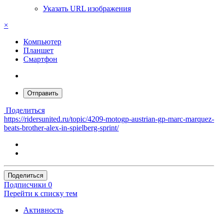
Указать URL изображения
×
Компьютер
Планшет
Смартфон
Отправить
Поделиться
https://ridersunited.ru/topic/4209-motogp-austrian-gp-marc-marquez-
beats-brother-alex-in-spielberg-sprint/
Поделиться
Подписчики
0
Перейти к списку тем
Активность