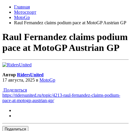
Главная
Мотоспорт
MotoGp
Raul Fernandez claims podium pace at MotoGP Austrian GP
Raul Fernandez claims podium
pace at MotoGP Austrian GP
Автор
RidersUnited
17 августа, 2025
в
MotoGp
Поделиться
https://ridersunited.ru/topic/4213-raul-fernandez-claims-podium-
pace-at-motogp-austrian-gp/
Поделиться