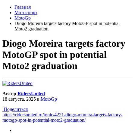
Главная
Мотоспорт
MotoGp
Diogo Moreira targets factory MotoGP spot in potential
Moto2 graduation
Diogo Moreira targets factory
MotoGP spot in potential
Moto2 graduation
Автор
RidersUnited
18 августа, 2025
в
MotoGp
Поделиться
https://ridersunited.ru/topic/4221-diogo-moreira-targets-factory-
motogp-spot-in-potential-moto2-graduation/