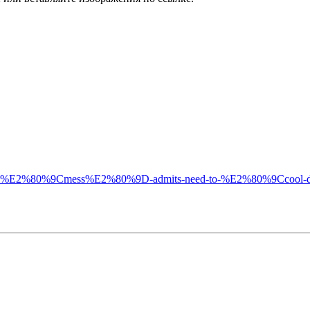
-qualifying-%E2%80%9Cmess%E2%80%9D-admits-need-to-%E2%80%9Cc