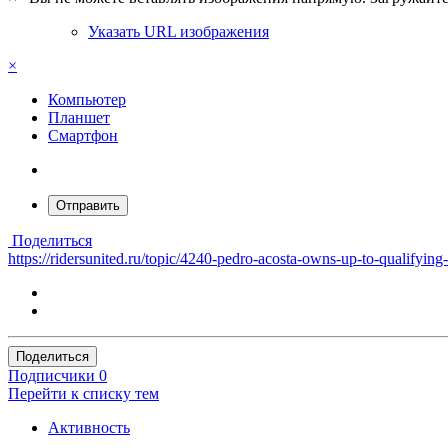
Указать URL изображения
×
Компьютер
Планшет
Смартфон
Отправить
Поделиться
https://ridersunited.ru/topic/4240-pedro-acosta-owns-up-to
Поделиться
Подписчики
0
Перейти к списку тем
Активность