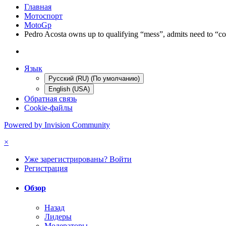
Главная
Мотоспорт
MotoGp
Pedro Acosta owns up to qualifying “mess”, admits need to “c
Язык
Русский (RU) (По умолчанию)
English (USA)
Обратная связь
Cookie-файлы
Powered by Invision Community
×
Уже зарегистрированы? Войти
Регистрация
Обзор
Назад
Лидеры
Модераторы