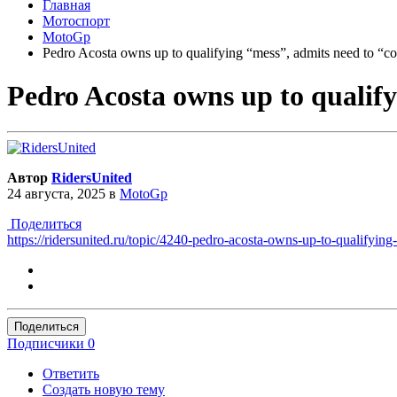
Главная
Мотоспорт
MotoGp
Pedro Acosta owns up to qualifying “mess”, admits need to “c
Pedro Acosta owns up to qualif
Автор
RidersUnited
24 августа, 2025
в
MotoGp
Поделиться
https://ridersunited.ru/topic/4240-pedro-acosta-owns-up-to
Поделиться
Подписчики
0
Ответить
Создать новую тему