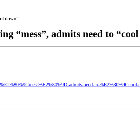
ool down”
ying “mess”, admits need to “coo
-qualifying-%E2%80%9Cmess%E2%80%9D-admits-need-to-%E2%80%9Cc