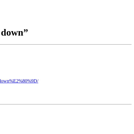
l down”
ool-down%E2%80%9D/