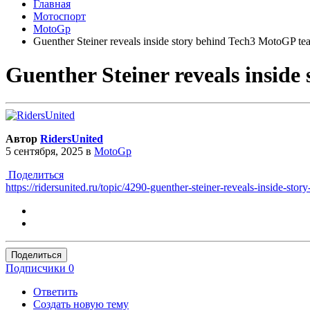
Главная
Мотоспорт
MotoGp
Guenther Steiner reveals inside story behind Tech3 MotoGP tea
Guenther Steiner reveals insid
Автор
RidersUnited
5 сентября, 2025
в
MotoGp
Поделиться
https://ridersunited.ru/topic/4290-guenther-steiner-reveals-inside-sto
Поделиться
Подписчики
0
Ответить
Создать новую тему