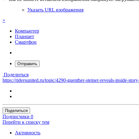
Указать URL изображения
×
Компьютер
Планшет
Смартфон
Отправить
Поделиться
https://ridersunited.ru/topic/4290-guenther-steiner-reveals-inside-sto
Поделиться
Подписчики
0
Перейти к списку тем
Активность