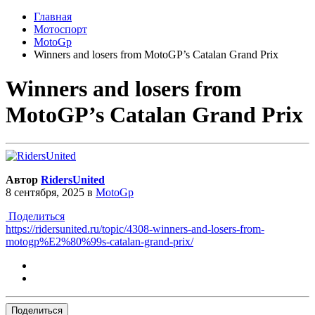
Главная
Мотоспорт
MotoGp
Winners and losers from MotoGP’s Catalan Grand Prix
Winners and losers from
MotoGP’s Catalan Grand Prix
Автор
RidersUnited
8 сентября, 2025
в
MotoGp
Поделиться
https://ridersunited.ru/topic/4308-winners-and-losers-from-
motogp%E2%80%99s-catalan-grand-prix/
Поделиться