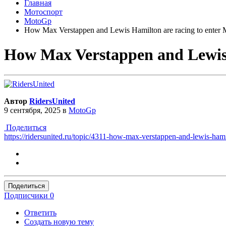
Главная
Мотоспорт
MotoGp
How Max Verstappen and Lewis Hamilton are racing to enter
How Max Verstappen and Lewis 
Автор
RidersUnited
9 сентября, 2025
в
MotoGp
Поделиться
https://ridersunited.ru/topic/4311-how-max-verstappen-and-lewis-hami
Поделиться
Подписчики
0
Ответить
Создать новую тему