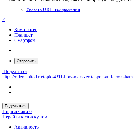
Указать URL изображения
×
Компьютер
Планшет
Смартфон
Отправить
Поделиться
https://ridersunited.ru/topic/4311-how-max-verstappen-and-lewis-hami
Поделиться
Подписчики
0
Перейти к списку тем
Активность