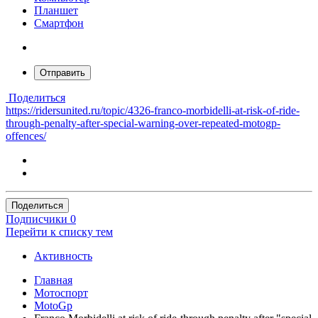
Планшет
Смартфон
Отправить
Поделиться
https://ridersunited.ru/topic/4326-franco-morbidelli-at-risk-of-ride-
through-penalty-after-special-warning-over-repeated-motogp-
offences/
Поделиться
Подписчики
0
Перейти к списку тем
Активность
Главная
Мотоспорт
MotoGp