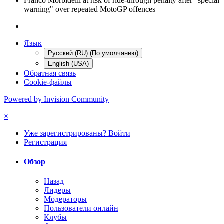
Franco Morbidelli at risk of ride-through penalty after "special
warning" over repeated MotoGP offences
Язык
Русский (RU) (По умолчанию)
English (USA)
Обратная связь
Cookie-файлы
Powered by Invision Community
×
Уже зарегистрированы? Войти
Регистрация
Обзор
Назад
Лидеры
Модераторы
Пользователи онлайн
Клубы