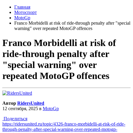
Главная
Мотоспорт
MotoGp
Franco Morbidelli at risk of ride-through penalty after "special
warning" over repeated MotoGP offences
Franco Morbidelli at risk of
ride-through penalty after
"special warning" over
repeated MotoGP offences
Автор
RidersUnited
12 сентября, 2025
в
MotoGp
Поделиться
https://ridersunited.ru/topic/4326-franco-morbidelli-at-risk-of-ride-
through-penalty-after-special-warning-over-repeated-motogp-