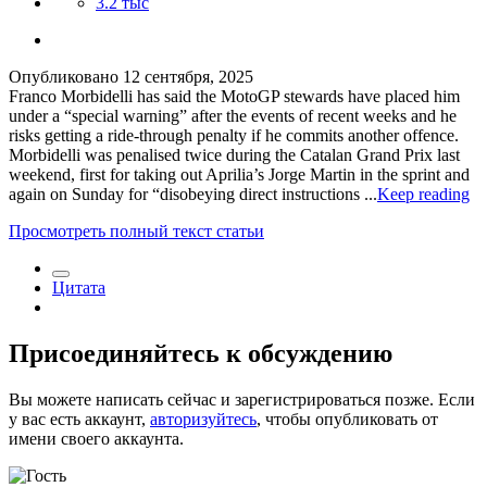
3.2 тыс
Опубликовано
12 сентября, 2025
​Franco Morbidelli has said the MotoGP stewards have placed him
under a “special warning” after the events of recent weeks and he
risks getting a ride-through penalty if he commits another offence.
Morbidelli was penalised twice during the Catalan Grand Prix last
weekend, first for taking out Aprilia’s Jorge Martin in the sprint and
again on Sunday for “disobeying direct instructions ...
Keep reading
Просмотреть полный текст статьи
Цитата
Присоединяйтесь к обсуждению
Вы можете написать сейчас и зарегистрироваться позже. Если
у вас есть аккаунт,
авторизуйтесь
, чтобы опубликовать от
имени своего аккаунта.