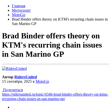
Главная
Мотоспорт
MotoGp
Brad Binder offers theory on KTM's recurring chain issues in
San Marino GP
Brad Binder offers theory on
KTM's recurring chain issues
in San Marino GP
Автор
RidersUnited
15 сентября, 2025
в
MotoGp
Поделиться
https://ridersunited.ru/topic/4346-brad-binder-offers-theory-on-ktms-
recurring-chain-issues-in-san-marino-gp/