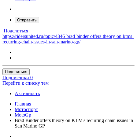
Отправить
Поделиться
https://ridersunited.ru/topic/4346-brad-binder-offers-theory-on-ktms-
recurring-chain-issues-in-san-marino-gp/
Поделиться
Подписчики
0
Перейти к списку тем
Активность
Главная
Мотоспорт
MotoGp
Brad Binder offers theory on KTM's recurring chain issues in
San Marino GP