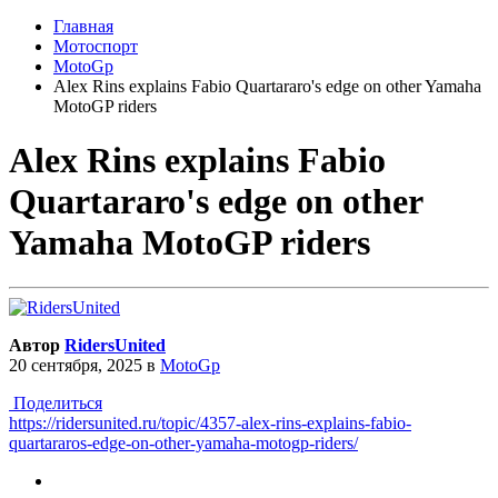
Главная
Мотоспорт
MotoGp
Alex Rins explains Fabio Quartararo's edge on other Yamaha
MotoGP riders
Alex Rins explains Fabio
Quartararo's edge on other
Yamaha MotoGP riders
Автор
RidersUnited
20 сентября, 2025
в
MotoGp
Поделиться
https://ridersunited.ru/topic/4357-alex-rins-explains-fabio-
quartararos-edge-on-other-yamaha-motogp-riders/