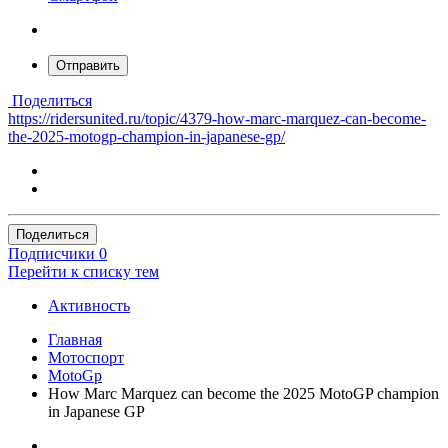
Отправить
Поделиться
https://ridersunited.ru/topic/4379-how-marc-marquez-can-become-
the-2025-motogp-champion-in-japanese-gp/
Поделиться
Подписчики
0
Перейти к списку тем
Активность
Главная
Мотоспорт
MotoGp
How Marc Marquez can become the 2025 MotoGP champion
in Japanese GP