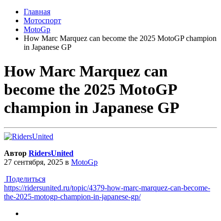
Главная
Мотоспорт
MotoGp
How Marc Marquez can become the 2025 MotoGP champion
in Japanese GP
How Marc Marquez can
become the 2025 MotoGP
champion in Japanese GP
Автор
RidersUnited
27 сентября, 2025
в
MotoGp
Поделиться
https://ridersunited.ru/topic/4379-how-marc-marquez-can-become-
the-2025-motogp-champion-in-japanese-gp/