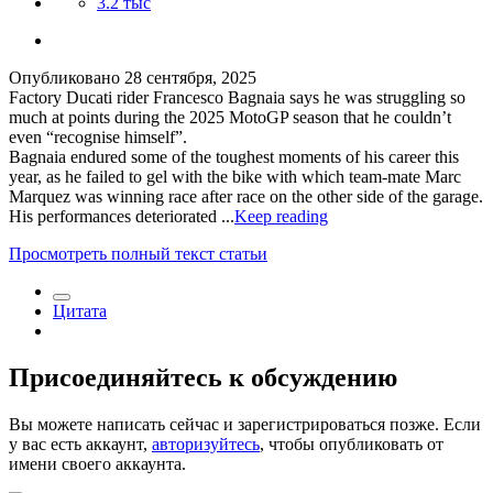
3.2 тыс
Опубликовано
28 сентября, 2025
Factory Ducati rider Francesco Bagnaia says he was struggling so
much at points during the 2025 MotoGP season that he couldn’t
even “recognise himself”.
Bagnaia endured some of the toughest moments of his career this
year, as he failed to gel with the bike with which team-mate Marc
Marquez was winning race after race on the other side of the garage.
His performances deteriorated ...
Keep reading
Просмотреть полный текст статьи
Цитата
Присоединяйтесь к обсуждению
Вы можете написать сейчас и зарегистрироваться позже. Если
у вас есть аккаунт,
авторизуйтесь
, чтобы опубликовать от
имени своего аккаунта.