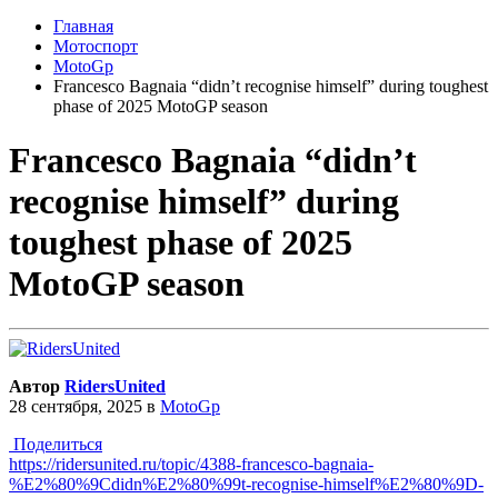
Главная
Мотоспорт
MotoGp
Francesco Bagnaia “didn’t recognise himself” during toughest
phase of 2025 MotoGP season
Francesco Bagnaia “didn’t
recognise himself” during
toughest phase of 2025
MotoGP season
Автор
RidersUnited
28 сентября, 2025
в
MotoGp
Поделиться
https://ridersunited.ru/topic/4388-francesco-bagnaia-
%E2%80%9Cdidn%E2%80%99t-recognise-himself%E2%80%9D-