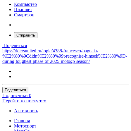
Компьютер
Планшет
Смартфон
Отправить
Поделиться
https://ridersunited.ru/topic/4388-francesco-bagnaia-
%E2%80%9Cdidn%E2%80%99t-recognise-himself%E2%80%9D-
during-toughest-phase-of-2025-motogp-season/
Поделиться
Подписчики
0
Перейти к списку тем
Активность
Главная
Мотоспорт