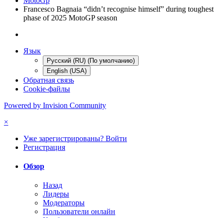
MotoGp
Francesco Bagnaia “didn’t recognise himself” during toughest
phase of 2025 MotoGP season
Язык
Русский (RU) (По умолчанию)
English (USA)
Обратная связь
Cookie-файлы
Powered by Invision Community
×
Уже зарегистрированы? Войти
Регистрация
Обзор
Назад
Лидеры
Модераторы
Пользователи онлайн