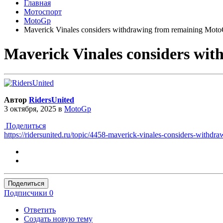
Главная
Мотоспорт
MotoGp
Maverick Vinales considers withdrawing from remaining MotoG
Maverick Vinales considers wit
Автор
RidersUnited
3 октября, 2025
в
MotoGp
Поделиться
https://ridersunited.ru/topic/4458-maverick-vinales-considers-withdr
Поделиться
Подписчики
0
Ответить
Создать новую тему