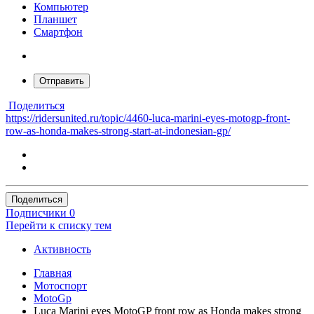
Компьютер
Планшет
Смартфон
Отправить
Поделиться
https://ridersunited.ru/topic/4460-luca-marini-eyes-motogp-front-
row-as-honda-makes-strong-start-at-indonesian-gp/
Поделиться
Подписчики
0
Перейти к списку тем
Активность
Главная
Мотоспорт
MotoGp
Luca Marini eyes MotoGP front row as Honda makes strong