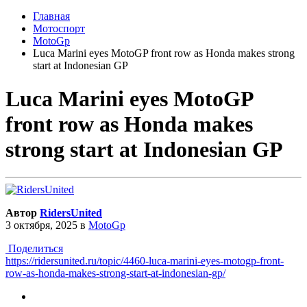
Главная
Мотоспорт
MotoGp
Luca Marini eyes MotoGP front row as Honda makes strong
start at Indonesian GP
Luca Marini eyes MotoGP
front row as Honda makes
strong start at Indonesian GP
Автор
RidersUnited
3 октября, 2025
в
MotoGp
Поделиться
https://ridersunited.ru/topic/4460-luca-marini-eyes-motogp-front-
row-as-honda-makes-strong-start-at-indonesian-gp/