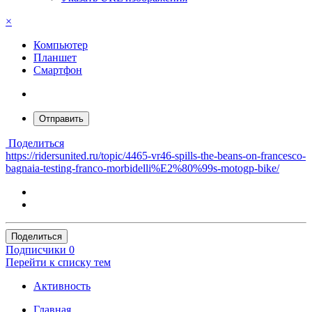
×
Компьютер
Планшет
Смартфон
Отправить
Поделиться
https://ridersunited.ru/topic/4465-vr46-spills-the-beans-on-francesco-
bagnaia-testing-franco-morbidelli%E2%80%99s-motogp-bike/
Поделиться
Подписчики
0
Перейти к списку тем
Активность
Главная