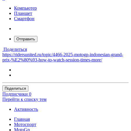
Компьютер
Планшет
Смартфон
Отправить
Поделиться
https://ridersunited.ru/topic/4466-2025-motogp-indonesian-grand-
prix-%E2%80%93-how-to-watch-session-times-more/
Поделиться
Подписчики
0
Перейти к списку тем
Активность
Главная
Мотоспорт
MotoGp