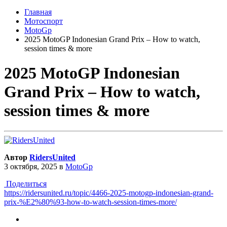
Главная
Мотоспорт
MotoGp
2025 MotoGP Indonesian Grand Prix – How to watch,
session times & more
2025 MotoGP Indonesian
Grand Prix – How to watch,
session times & more
Автор
RidersUnited
3 октября, 2025
в
MotoGp
Поделиться
https://ridersunited.ru/topic/4466-2025-motogp-indonesian-grand-
prix-%E2%80%93-how-to-watch-session-times-more/