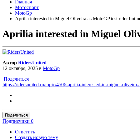
Главная
Мотоспорт
MotoGp
Aprilia interested in Miguel Oliveira as MotoGP test rider bu
Aprilia interested in Miguel O
Автор
RidersUnited
12 октября, 2025
в
MotoGp
Поделиться
https://ridersunited.ru/topic/4506-aprilia-interested-in-miguel-olivei
Поделиться
Подписчики
0
Ответить
Создать новую тему