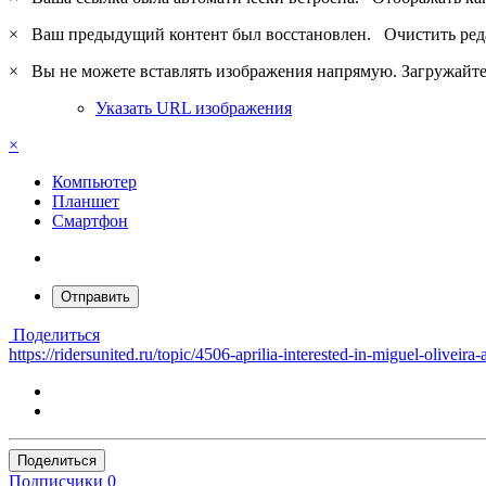
×
Ваш предыдущий контент был восстановлен.
Очистить ред
×
Вы не можете вставлять изображения напрямую. Загружайте 
Указать URL изображения
×
Компьютер
Планшет
Смартфон
Отправить
Поделиться
https://ridersunited.ru/topic/4506-aprilia-interested-in-miguel-olivei
Поделиться
Подписчики
0