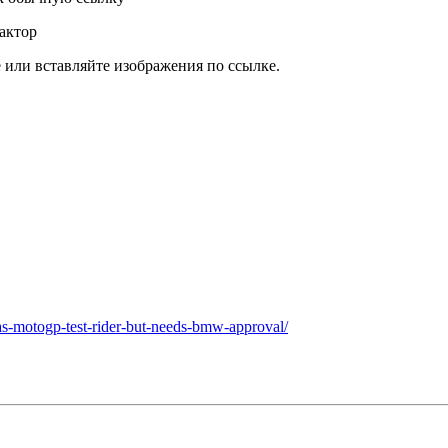
актор
или вставляйте изображения по ссылке.
ra-as-motogp-test-rider-but-needs-bmw-approval/