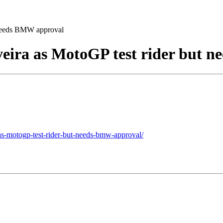
t needs BMW approval
liveira as MotoGP test rider but
ra-as-motogp-test-rider-but-needs-bmw-approval/