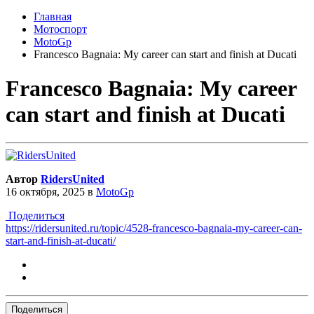
Главная
Мотоспорт
MotoGp
Francesco Bagnaia: My career can start and finish at Ducati
Francesco Bagnaia: My career
can start and finish at Ducati
Автор
RidersUnited
16 октября, 2025
в
MotoGp
Поделиться
https://ridersunited.ru/topic/4528-francesco-bagnaia-my-career-can-
start-and-finish-at-ducati/
Поделиться