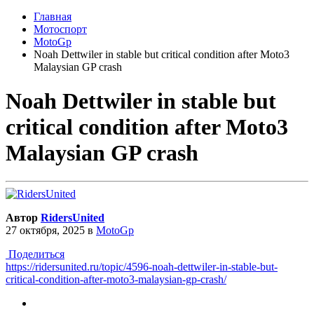
Главная
Мотоспорт
MotoGp
Noah Dettwiler in stable but critical condition after Moto3
Malaysian GP crash
Noah Dettwiler in stable but
critical condition after Moto3
Malaysian GP crash
Автор
RidersUnited
27 октября, 2025
в
MotoGp
Поделиться
https://ridersunited.ru/topic/4596-noah-dettwiler-in-stable-but-
critical-condition-after-moto3-malaysian-gp-crash/