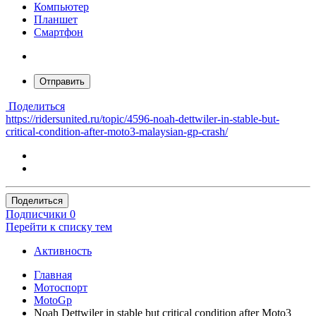
Компьютер
Планшет
Смартфон
Отправить
Поделиться
https://ridersunited.ru/topic/4596-noah-dettwiler-in-stable-but-
critical-condition-after-moto3-malaysian-gp-crash/
Поделиться
Подписчики
0
Перейти к списку тем
Активность
Главная
Мотоспорт
MotoGp
Noah Dettwiler in stable but critical condition after Moto3