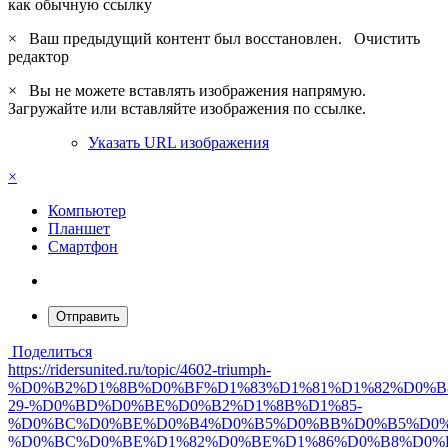
как обычную ссылку
×
Ваш предыдущий контент был восстановлен.
Очистить
редактор
×
Вы не можете вставлять изображения напрямую.
Загружайте или вставляйте изображения по ссылке.
Указать URL изображения
×
Компьютер
Планшет
Смартфон
Отправить
Поделиться
https://ridersunited.ru/topic/4602-triumph-
%D0%B2%D1%8B%D0%BF%D1%83%D1%81%D1%82%D0%B
29-%D0%BD%D0%BE%D0%B2%D1%8B%D1%85-
%D0%BC%D0%BE%D0%B4%D0%B5%D0%BB%D0%B5%D0%
%D0%BC%D0%BE%D1%82%D0%BE%D1%86%D0%B8%D0%