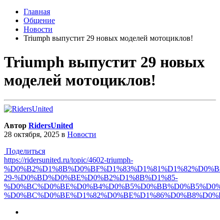
Главная
Общение
Новости
Triumph выпустит 29 новых моделей мотоциклов!
Triumph выпустит 29 новых
моделей мотоциклов!
Автор
RidersUnited
28 октября, 2025
в
Новости
Поделиться
https://ridersunited.ru/topic/4602-triumph-
%D0%B2%D1%8B%D0%BF%D1%83%D1%81%D1%82%D0%B
29-%D0%BD%D0%BE%D0%B2%D1%8B%D1%85-
%D0%BC%D0%BE%D0%B4%D0%B5%D0%BB%D0%B5%D0%
%D0%BC%D0%BE%D1%82%D0%BE%D1%86%D0%B8%D0%